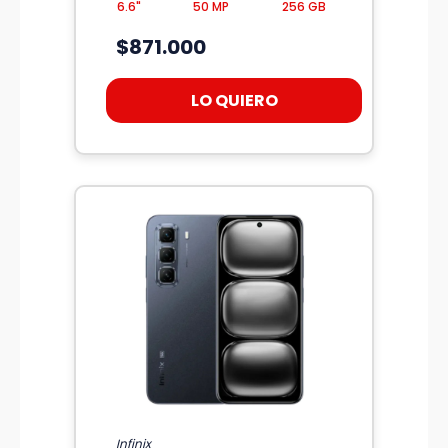
6.6"
50 MP
256 GB
$871.000
LO QUIERO
Infinix