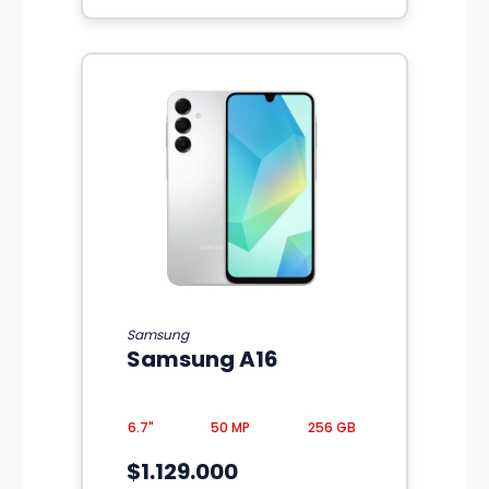
Samsung
Samsung A16
6.7"
50 MP
256 GB
$1.129.000