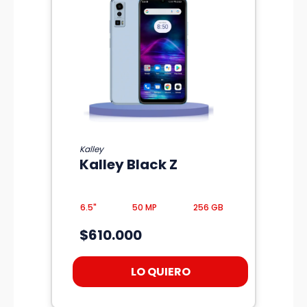
Kalley
Kalley Black Z
6.5"
50 MP
256 GB
$610.000
LO QUIERO