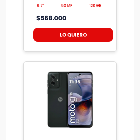
6.7"
50 MP
128 GB
$568.000
LO QUIERO