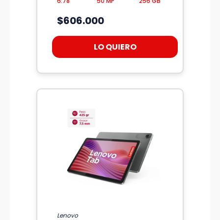
6.78"
50 MP
256 GB
$606.000
LO QUIERO
Lenovo