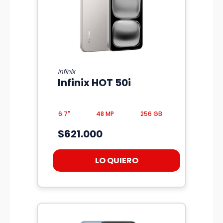
Infinix
Infinix HOT 50i
6.7"
48 MP
256 GB
$621.000
LO QUIERO