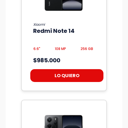
Xiaomi
Redmi Note 14
6.6"
108 MP
256 GB
$985.000
LO QUIERO