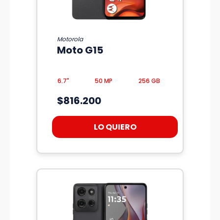
Motorola
Moto G15
6.7"
50 MP
256 GB
$816.200
LO QUIERO