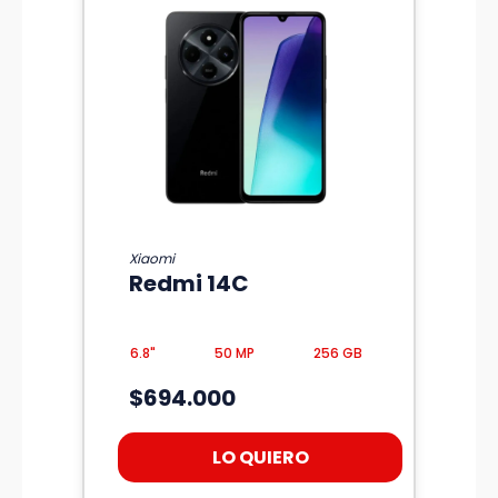
Xiaomi
Redmi 14C
6.8"
50 MP
256 GB
$694.000
LO QUIERO