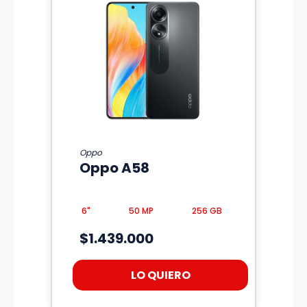
Oppo
Oppo A58
6"
50 MP
256 GB
$1.439.000
LO QUIERO