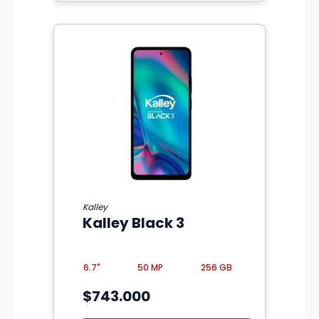
Kalley
Kalley Black 3
6.7"
50 MP
256 GB
$743.000