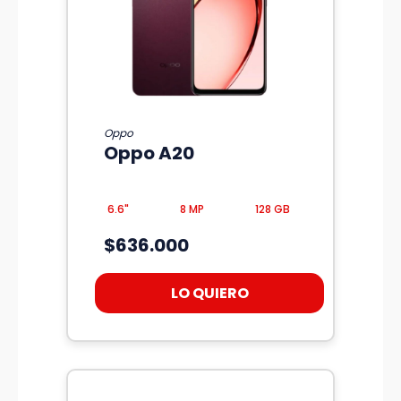
Oppo
Oppo A20
6.6"
8 MP
128 GB
$636.000
LO QUIERO