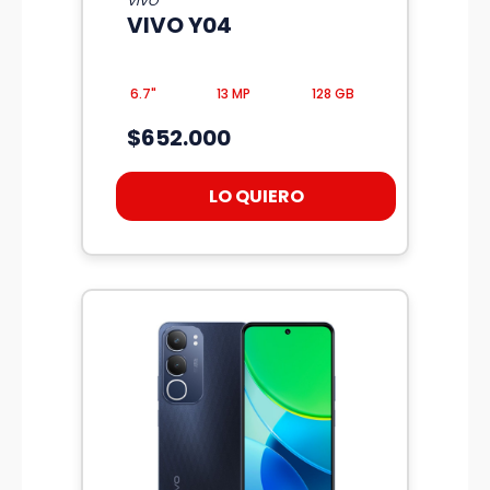
VIVO
VIVO Y04
6.7"
13 MP
128 GB
$652.000
LO QUIERO