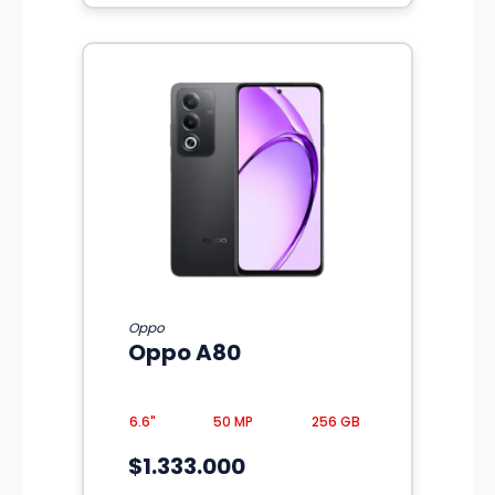
Oppo
Oppo A80
6.6"
50 MP
256 GB
$1.333.000