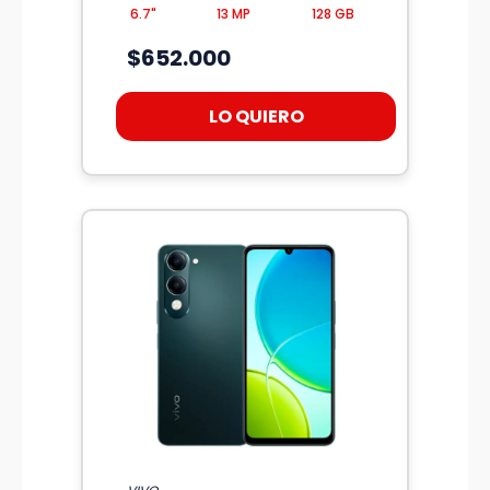
6.7"
13 MP
128 GB
$652.000
LO QUIERO