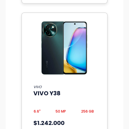
VIVO
VIVO Y38
6.6"
50 MP
256 GB
$1.242.000