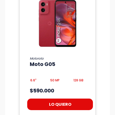
Motorola
Moto G05
6.6"
50 MP
128 GB
$590.000
LO QUIERO