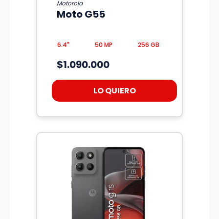
Motorola
Moto G55
6.4"
50 MP
256 GB
$1.090.000
LO QUIERO