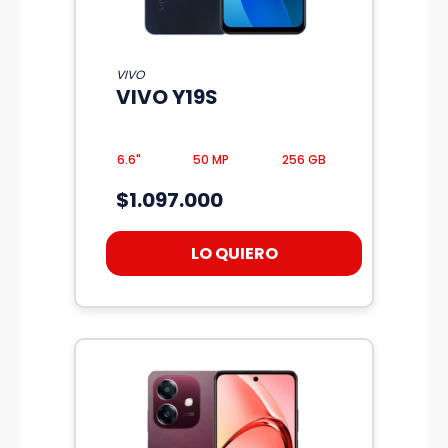
VIVO
VIVO Y19S
6.6"
50 MP
256 GB
$1.097.000
LO QUIERO